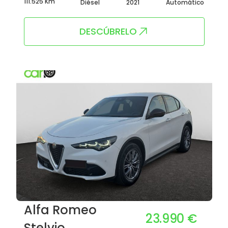
111.525 Km
Diésel
2021
Automático
DESCÚBRELO
Alfa Romeo
23.990 €
Stelvio