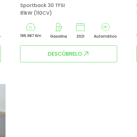
Sportback 30 TFSI
81kW (110CV)
195.987 Km
o
Gasolina
2021
Automático
DESCÚBRELO