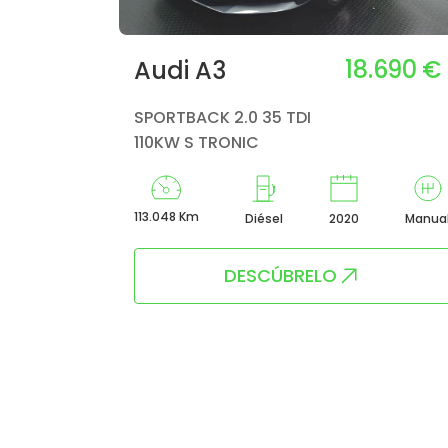
18.690 €
Audi A3
SPORTBACK 2.0 35 TDI
110KW S TRONIC
113.048 Km
Diésel
2020
Manua
DESCÚBRELO