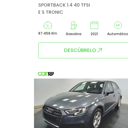
SPORTBACK 1.4 40 TFSI
E S TRONIC
87.456 Km
Gasolina
2021
Automátic
DESCÚBRELO