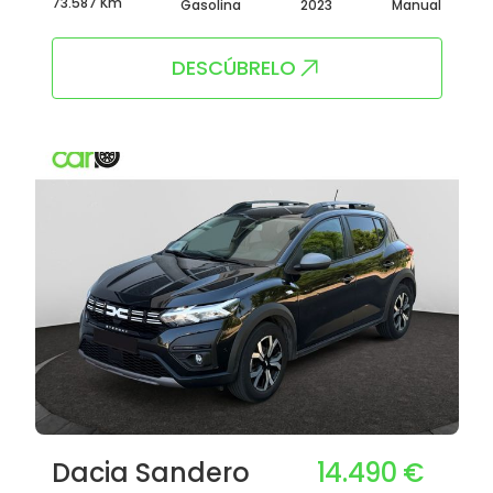
73.587 Km
Gasolina
2023
Manual
DESCÚBRELO
14.490 €
Dacia Sandero