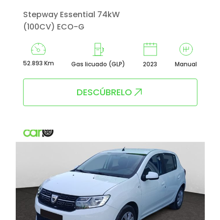
Stepway Essential 74kW
(100CV) ECO-G
52.893 Km
Gas licuado (GLP)
2023
Manual
DESCÚBRELO