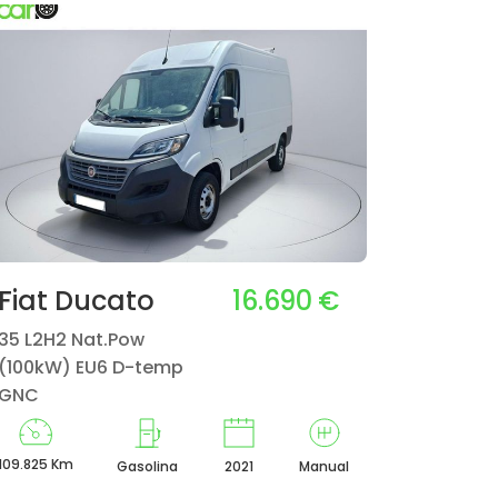
16.690 €
Fiat Ducato
35 L2H2 Nat.Pow
(100kW) EU6 D-temp
GNC
109.825 Km
Gasolina
2021
Manual