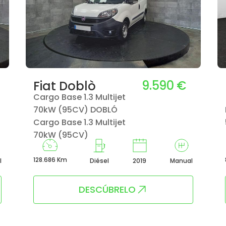
9.590 €
Fiat Doblò
Cargo Base 1.3 Multijet
70kW (95CV) DOBLÓ
Cargo Base 1.3 Multijet
70kW (95CV)
128.686 Km
l
Diésel
2019
Manual
DESCÚBRELO