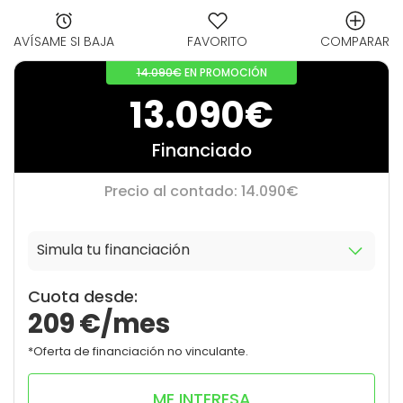
AVÍSAME SI BAJA
FAVORITO
COMPARAR
14.090€
EN PROMOCIÓN
13.090€
Financiado
Precio al contado: 14.090€
Simula tu financiación
9
0
Cuota desde:
209
€/mes
*Oferta de financiación no vinculante.
ME INTERESA