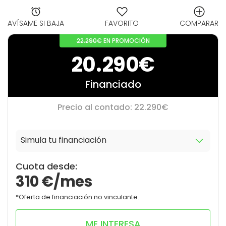
AVÍSAME SI BAJA
FAVORITO
COMPARAR
22.290€
EN PROMOCIÓN
20.290€
Financiado
Precio al contado: 22.290€
Simula tu financiación
10
0
Cuota desde:
310
€/mes
*Oferta de financiación no vinculante.
ME INTERESA