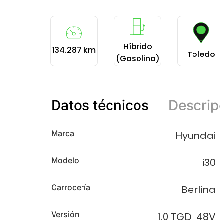
Híbrido
134.287 km
Toledo
(Gasolina)
Datos técnicos
Descrip
Marca
Hyundai
Modelo
i30
Carrocería
Berlina
Versión
1.0 TGDI 48V