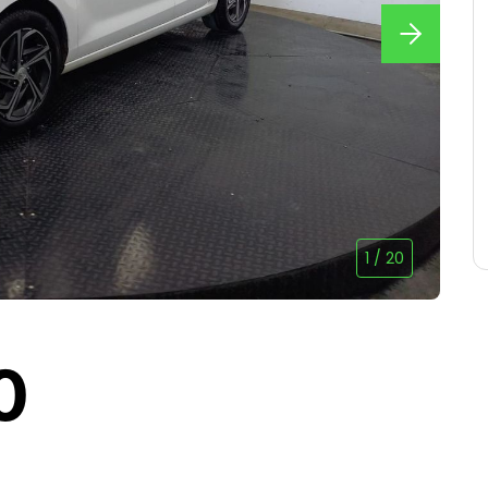
1
/
20
0