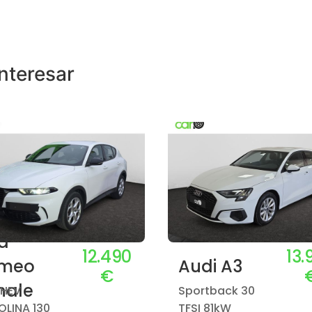
nteresar
fa
12.490
13.
meo
Audi A3
€
nale
MHEV
Sportback 30
LINA 130
TFSI 81kW