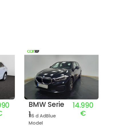
BMW Serie
BMW
990
14.990
€
€
1
1
116 d AdBlue
Model
HATCH 