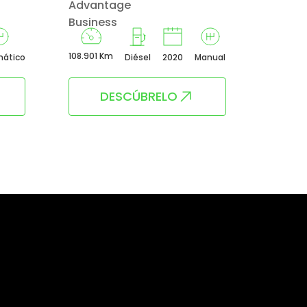
Advantage
(85KW
Business
108.901 Km
92.855 
ático
Diésel
2020
Manual
DESCÚBRELO