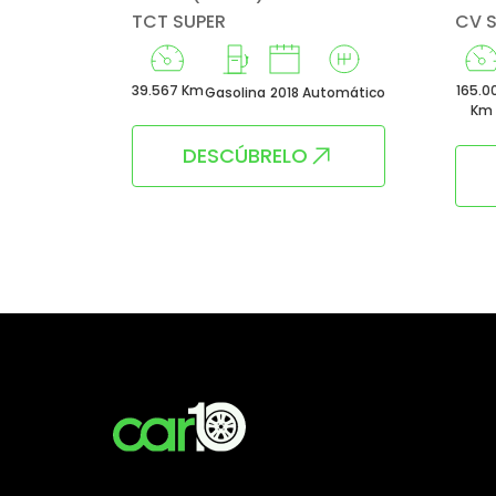
TCT SUPER
CV 
39.567 Km
165.0
Manual
Gasolina
2018
Automático
Km
DESCÚBRELO