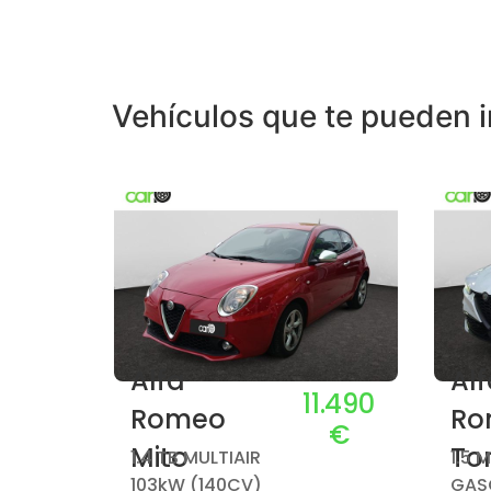
Vehículos que te pueden i
Alfa
Al
5.990
11.490
Romeo
Ro
€
€
Mito
To
1.4 TB MULTIAIR
1.5 
103kW (140CV)
GASO