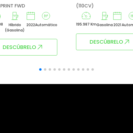
SPRINT FWD
(110CV)
08
195.987 Km
Híbrido
2022
Automático
Gasolina
2021
Autom
(Gasolina)
DESCÚBRELO
DESCÚBRELO