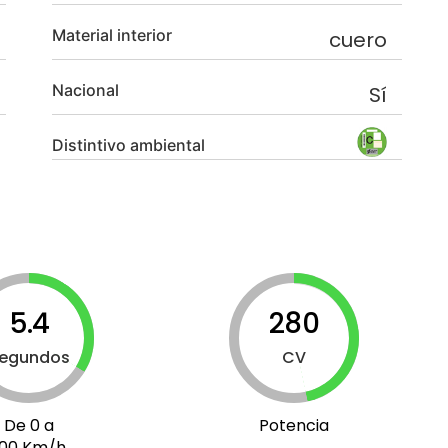
Material interior
cuero
Nacional
Sí
Distintivo ambiental
5.4
280
egundos
CV
De 0 a
Potencia
100 Km/h