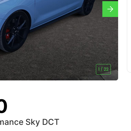
1
/
22
0
rmance Sky DCT