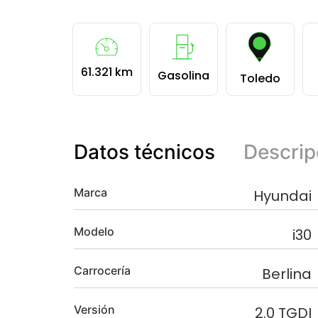
61.321 km
Gasolina
Toledo
Datos técnicos
Descrip
Marca
Hyundai
Modelo
i30
Carrocería
Berlina
Versión
2.0 TGDI