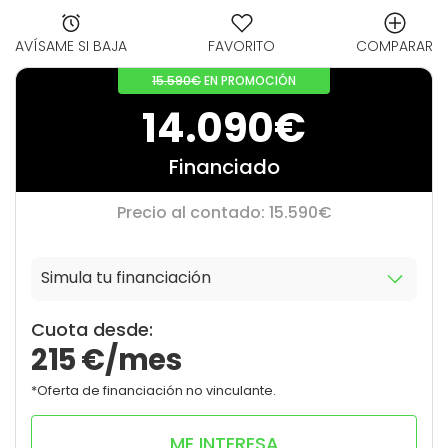
AVÍSAME SI BAJA
FAVORITO
COMPARAR
15.590€
EN PROMOCIÓN
14.090€
Financiado
Precio al contado: 15.590€
Simula tu financiación
10
0
Cuota desde:
215
€/mes
*Oferta de financiación no vinculante.
ME INTERESA