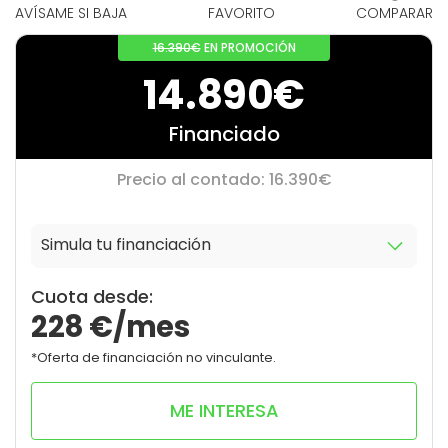
AVÍSAME SI BAJA
FAVORITO
COMPARAR
16.390€
EN PROMOCIÓN
14.890€
Financiado
Precio al contado: 16.390€
Simula tu financiación
10
0
Cuota desde:
228
€/mes
*Oferta de financiación no vinculante.
ME INTERESA