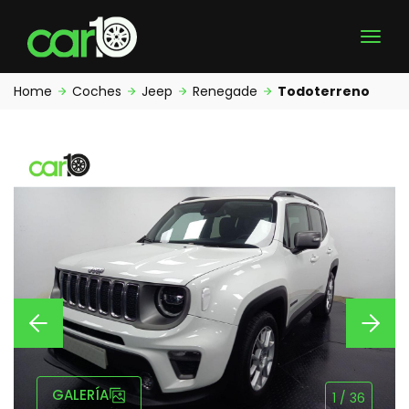
Home
Coches
Jeep
Renegade
Todoterreno
GALERÍA
1
/
36