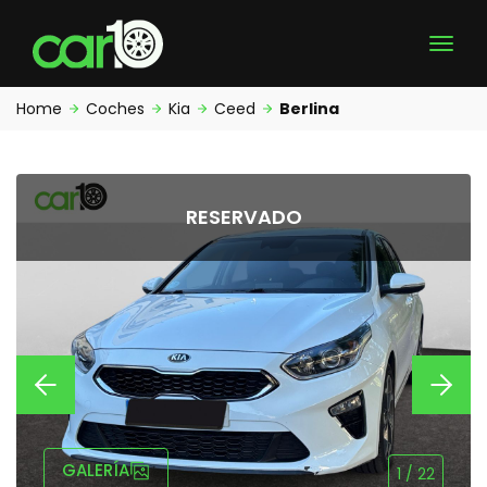
Home
Coches
Kia
Ceed
Berlina
RESERVADO
GALERÍA
1
/
22