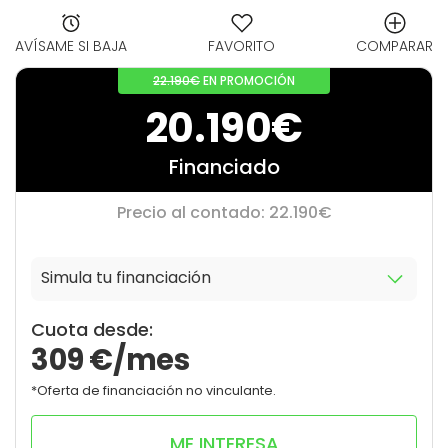
AVÍSAME SI BAJA
FAVORITO
COMPARAR
22.190€
EN PROMOCIÓN
20.190€
Financiado
Precio al contado: 22.190€
Simula tu financiación
10
0
Cuota desde:
309
€/mes
*Oferta de financiación no vinculante.
ME INTERESA