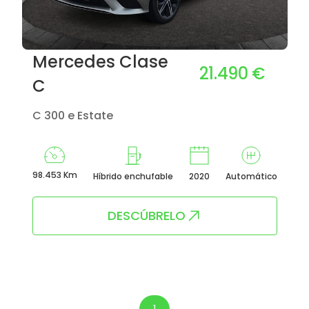
Mercedes Clase
21.490 €
C
C 300 e Estate
98.453 Km
Híbrido enchufable
2020
Automático
DESCÚBRELO
1