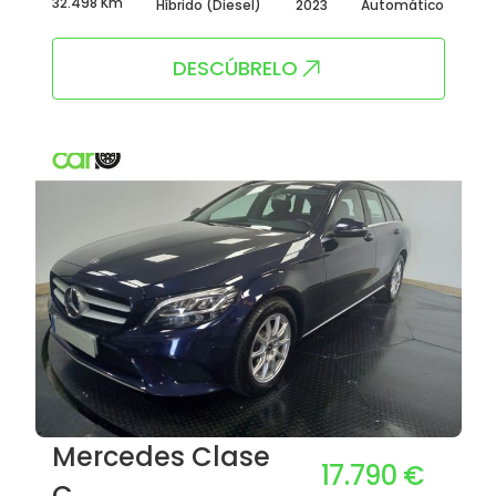
32.498 Km
Híbrido (Diesel)
2023
Automático
DESCÚBRELO
Mercedes Clase
17.790 €
C