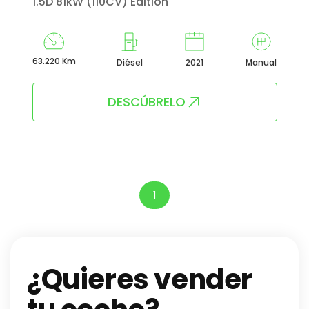
1.5D 81kW (110CV) Edition
63.220 Km
Diésel
2021
Manual
DESCÚBRELO
1
¿Quieres vender