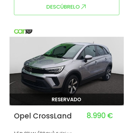
DESCÚBRELO
RESERVADO
8.990 €
Opel CrossLand