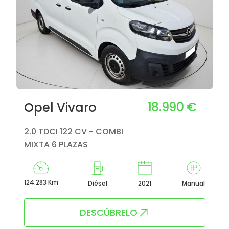
18.990 €
Opel Vivaro
2.0 TDCI 122 CV - COMBI
MIXTA 6 PLAZAS
124.283 Km
Diésel
2021
Manual
DESCÚBRELO