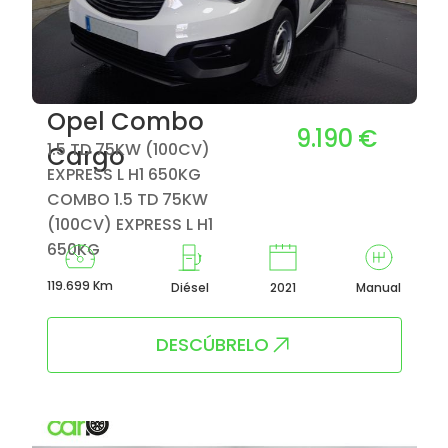
Opel Combo
9.190 €
1.5 TD 75KW (100CV)
Cargo
EXPRESS L H1 650KG
COMBO 1.5 TD 75KW
(100CV) EXPRESS L H1
650KG
119.699 Km
Diésel
2021
Manual
DESCÚBRELO