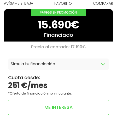
AVÍSAME SI BAJA
FAVORITO
COMPARAR
17.190€
EN PROMOCIÓN
15.690€
Financiado
Precio al contado: 17.190€
Simula tu financiación
9
0
Cuota desde:
251
€/mes
*Oferta de financiación no vinculante.
ME INTERESA