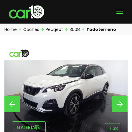
Home
Coches
Peugeot
3008
Todoterreno
GALERÍA
1
/
38