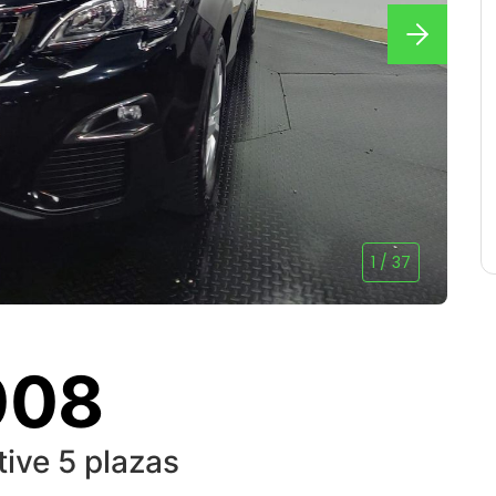
1
/
37
008
ive 5 plazas