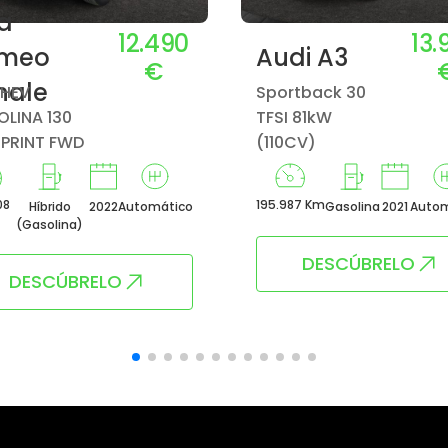
fa
12.490
13.
meo
Audi A3
€
nale
MHEV
Sportback 30
LINA 130
TFSI 81kW
SPRINT FWD
(110CV)
08
195.987 Km
Híbrido
2022
Automático
Gasolina
2021
Autom
(Gasolina)
DESCÚBRELO
DESCÚBRELO