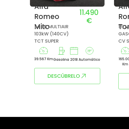
Alfa
Al
5.990
11.490
Romeo
Ro
€
€
Mito
To
1.4 TB MULTIAIR
1.5 
103kW (140CV)
GASO
TCT SUPER
CV 
39.567 Km
165.0
Manual
Gasolina
2018
Automático
Km
DESCÚBRELO