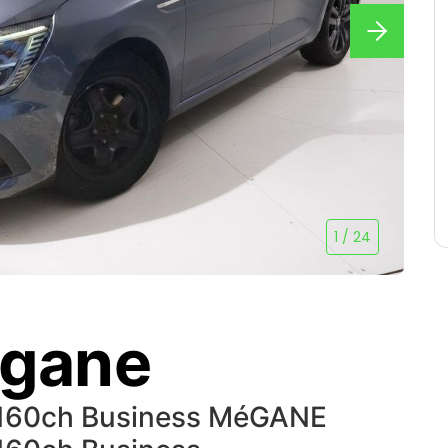
1
/
24
egane
n 160ch Business MéGANE