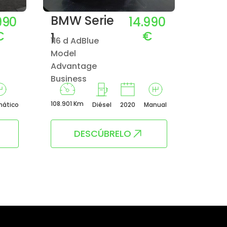
BMW Serie
BMW
990
14.990
€
€
1
1
116 d AdBlue
Model
HATCH 
Advantage
(85KW
Business
108.901 Km
92.855 
ático
Diésel
2020
Manual
DESCÚBRELO