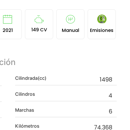
149 CV
2021
Manual
Emisiones
ción
Cilindrada(cc)
1498
Cilindros
4
Marchas
6
Kilómetros
74.368