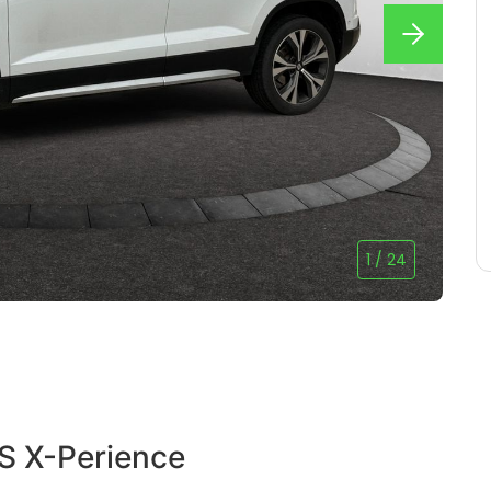
1
/
24
S X-Perience