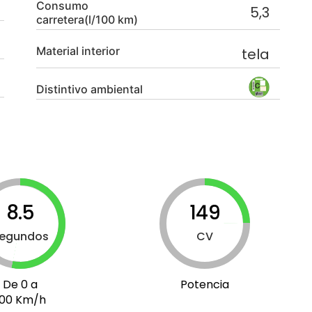
Consumo
5,3
carretera(l/100 km)
Material interior
tela
Distintivo ambiental
8.5
149
egundos
CV
De 0 a
Potencia
100 Km/h