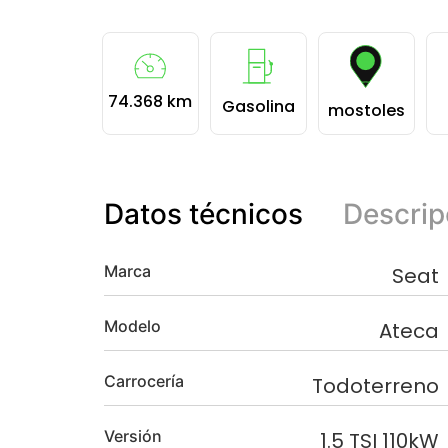
74.368 km
Gasolina
mostoles
Datos técnicos
Descrip
Marca
Seat
Modelo
Ateca
Carrocería
Todoterreno
Versión
1.5 TSI 110kW