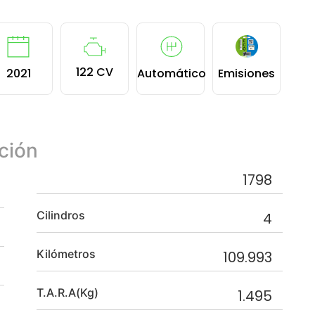
122 CV
2021
Automático
Emisiones
ción
1798
Cilindros
4
Kilómetros
109.993
T.A.R.A(Kg)
1.495