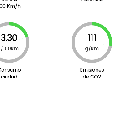
100 Km/h
3.30
111
l/100km
g/km
Consumo
Emisiones
ciudad
de CO2