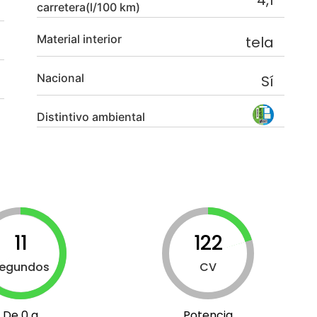
4,1
carretera(l/100 km)
Material interior
tela
Nacional
Sí
Distintivo ambiental
11
122
egundos
CV
De 0 a
Potencia