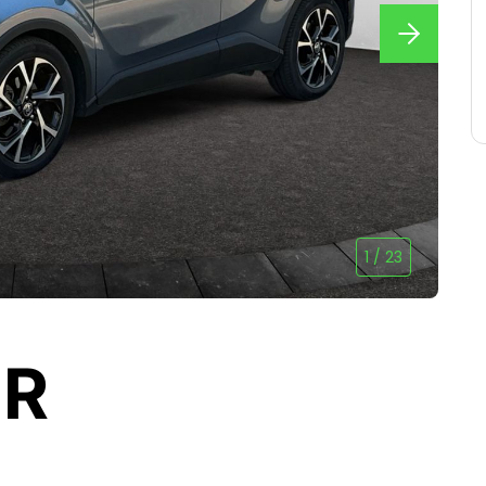
1
/
23
HR