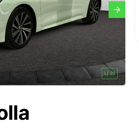
1
/
23
olla