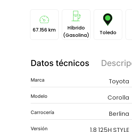
Híbrido
67.156 km
Toledo
(Gasolina)
Datos técnicos
Descrip
Marca
Toyota
Modelo
Corolla
Carrocería
Berlina
Versión
1.8 125H STYLE