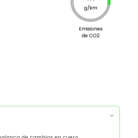
g/km
Emisiones
de CO2
 palanca de cambios en cuero