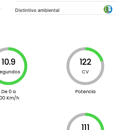
Distintivo ambiental
10.9
122
egundos
CV
De 0 a
Potencia
100 Km/h
111