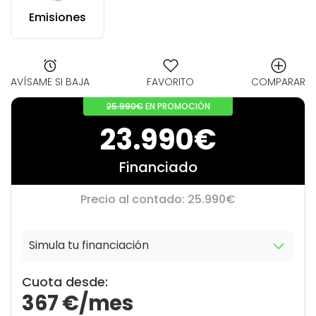
Emisiones
AVÍSAME SI BAJA
FAVORITO
COMPARAR
25.990€
EN PROMOCIÓN
23.990€
Financiado
Precio al contado: 25.990€
Simula tu financiación
10
0
Cuota desde:
367
€/mes