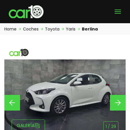
Home
Coches
Toyota
Yaris
Berlina
GALERÍA
1
/
29