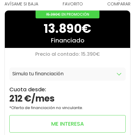
AVÍSAME SI BAJA
FAVORITO
COMPARAR
15.390€
EN PROMOCIÓN
13.890€
Financiado
Precio al contado: 15.390€
Simula tu financiación
10
0
Cuota desde:
212
€/mes
*Oferta de financiación no vinculante.
ME INTERESA