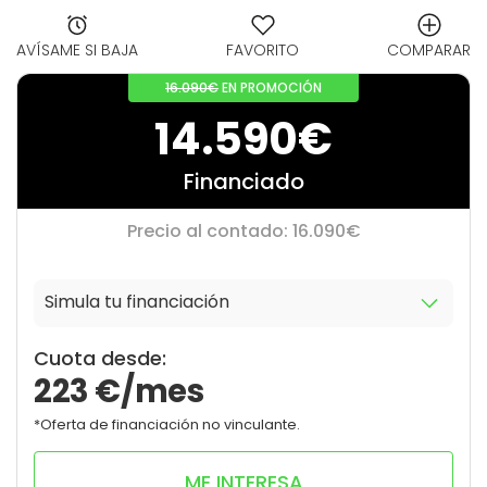
AVÍSAME SI BAJA
FAVORITO
COMPARAR
16.090€
EN PROMOCIÓN
14.590€
Financiado
Precio al contado: 16.090€
Simula tu financiación
10
0
Cuota desde:
223
€/mes
*Oferta de financiación no vinculante.
ME INTERESA