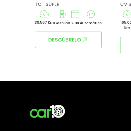
TCT SUPER
CV 
39.567 Km
165.0
23
Manual
Gasolina
2018
Automático
Km
DESCÚBRELO