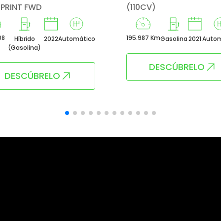
SPRINT FWD
(110CV)
08
195.987 Km
Híbrido
2022
Automático
Gasolina
2021
Autom
(Gasolina)
DESCÚBRELO
DESCÚBRELO