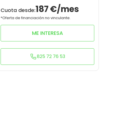
9
0
187
€/mes
Cuota desde:
*Oferta de financiación no vinculante.
ME INTERESA
825 72 76 53