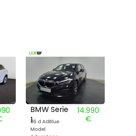
BMW
BMW Serie
990
14.990
2 Ac
€
€
1
116 d AdBlue
Tour
Model
1.5 22