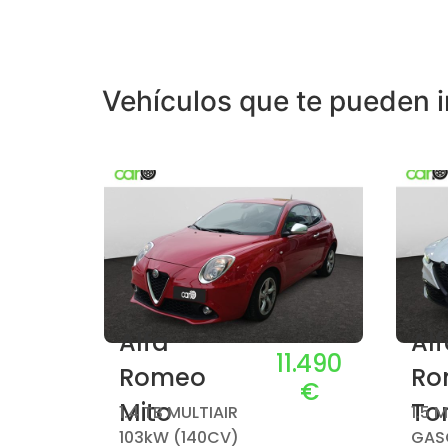
Vehículos que te pueden i
Alfa
Al
4.490
11.490
Romeo
Ro
€
€
Mito
To
1.4 TB MULTIAIR
1.5 
103kW (140CV)
GASO