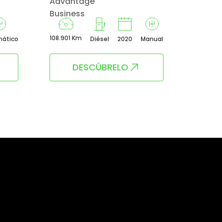
Advantage
IPERF
Business
108.901 Km
128.780 
ático
Diésel
2020
Manual
DESCÚBRELO