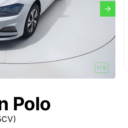
1
/
12
n Polo
5CV)