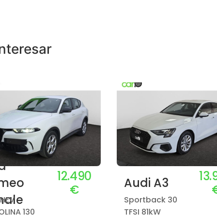
nteresar
fa
12.490
13.
meo
Audi A3
€
nale
MHEV
Sportback 30
LINA 130
TFSI 81kW