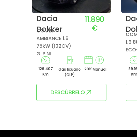
Dacia
Da
0.290
11.890
€
€
Dokker
Do
COMBI
COMB
AMBIANCE 1.6
1.6 
75kW (102CV)
ECO
GLP N1
126.407
89.1
2019
Manual
Gas licuado
Manual
Km
K
(GLP)
DESCÚBRELO