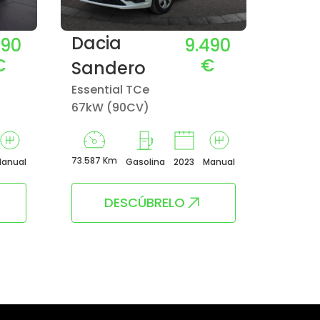
Dacia
590
9.490
Fiat
€
€
Sandero
Dolcevi
Essential TCe
Hybrid
67kW (90CV)
CV)
73.587 Km
63.693
anual
Gasolina
2023
Manual
Km
DESCÚBRELO