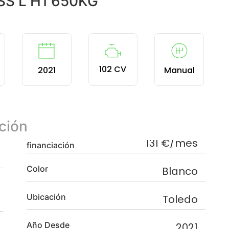
SS L H1 650KG
102 CV
2021
Manual
ción
131 €/mes
financiación
Color
Blanco
Ubicación
Toledo
Año Desde
2021