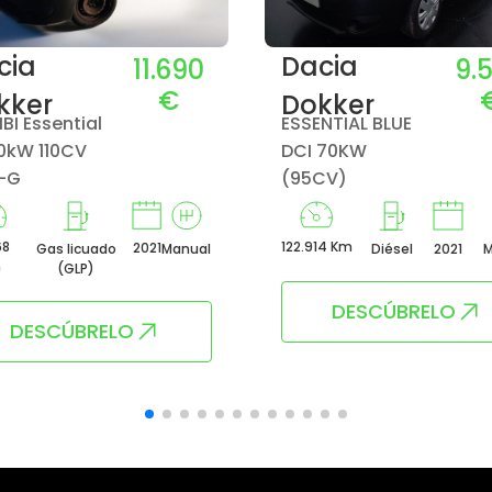
cia
Dacia
11.690
9.
€
kker
Dokker
I Essential
ESSENTIAL BLUE
80kW 110CV
DCI 70KW
-G
(95CV)
68
122.914 Km
2021
Gas licuado
Manual
Diésel
2021
M
m
(GLP)
DESCÚBRELO
DESCÚBRELO